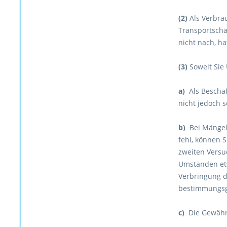
(2)
Als Verbrau
Transportsch
nicht nach, h
(3)
Soweit Sie
a)
Als Bescha
nicht jedoch 
b)
Bei Mängel
fehl, können 
zweiten Versu
Umständen etw
Verbringung d
bestimmungsg
c)
Die Gewährl