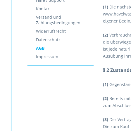
Hilfe / Support
(1)
Die nachste
Kontakt
www.havelwass
Versand und
eigener Bedi
Zahlungsbedingungen
Widerrufsrecht
(2)
Verbraucher
Datenschutz
die überwiege
AGB
ist jede natür
Ausübung ihre
Impressum
§ 2 Zustan
(1)
Gegenstand
(2)
Bereits mit
zum Abschluss
(3)
Der Vertra
Die zum Kauf 