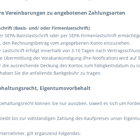
re Vereinbarungen zu angebotenen Zahlungsarten
hrift (Basis- und/ oder Firmenlastschrift)
er SEPA-Basislastschrift oder per SEPA-Firmenlastschrift ermächti
, den Rechnungsbetrag vom angegebenen Konto einzuziehen.
 Lastschrift erfolgt innerhalb von
3-10
Tagen nach Vertragsschluss
die Übermittlung der Vorabankündigung (Pre-Notification) wird auf 
ür die ausreichende Deckung des Kontos zum Fälligkeitsdatum zu so
haben Sie die anfallende Bankgebühr zu tragen.
ehaltungsrecht
, Eigentumsvorbehalt
behaltungsrecht können Sie nur ausüben, soweit es sich um Forde
eibt bis zur vollständigen Zahlung des Kaufpreises unser Eigent
nternehmer, gilt ergänzend Folgendes: