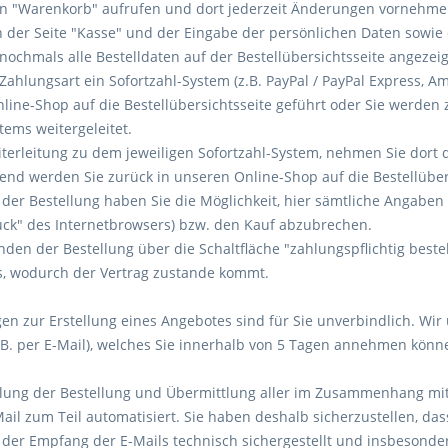
n "Warenkorb" aufrufen und dort jederzeit Änderungen vornehme
 der Seite "Kasse" und der Eingabe der persönlichen Daten sow
ochmals alle Bestelldaten auf der Bestellübersichtsseite angezeig
 Zahlungsart ein Sofortzahl-System (z.B. PayPal / PayPal Express,
line-Shop auf die Bestellübersichtsseite geführt oder Sie werden z
tems weitergeleitet.
eiterleitung zu dem jeweiligen Sofortzahl-System, nehmen Sie dor
end werden Sie zurück in unseren Online-Shop auf die Bestellübers
der Bestellung haben Sie die Möglichkeit, hier sämtliche Angaben
ück" des Internetbrowsers) bzw. den Kauf abzubrechen.
den der Bestellung über die Schaltfläche "zahlungspflichtig beste
, wodurch der Vertrag zustande kommt.
en zur Erstellung eines Angebotes sind für Sie unverbindlich. Wir
z.B. per E-Mail), welches Sie innerhalb von 5 Tagen annehmen könn
lung der Bestellung und Übermittlung aller im Zusammenhang mit
Mail zum Teil automatisiert. Sie haben deshalb sicherzustellen, da
, der Empfang der E-Mails technisch sichergestellt und insbesonde