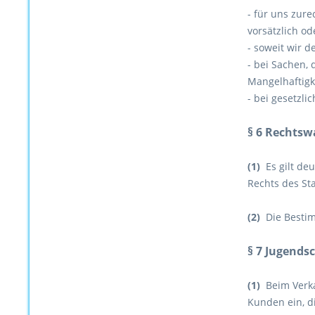
- für uns zur
vorsätzlich o
- soweit wir 
- bei Sachen,
Mangelhaftigk
- bei gesetzl
§ 6 Rechtsw
(1)
Es gilt de
Rechts des St
(2)
Die Bestim
§ 7 Jugends
(1)
Beim Verka
Kunden ein, d