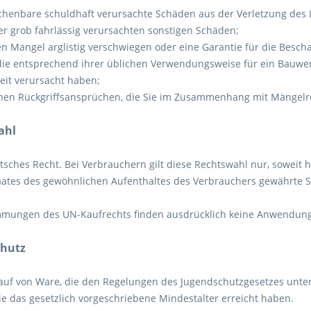
echenbare schuldhaft verursachte Schäden aus der Verletzung des
der grob fahrlässig verursachten sonstigen Schäden;
den Mangel arglistig verschwiegen oder eine Garantie für die Bes
 die entsprechend ihrer üblichen Verwendungsweise für ein Bauw
eit verursacht haben;
ichen Rückgriffsansprüchen, die Sie im Zusammenhang mit Mängel
ahl
utsches Recht. Bei Verbrauchern gilt diese Rechtswahl nur, sowe
aates des gewöhnlichen Aufenthaltes des Verbrauchers gewährte Sc
mungen des UN-Kaufrechts finden ausdrücklich keine Anwendung
chutz
uf von Ware, die den Regelungen des Jugendschutzgesetzes unterf
ie das gesetzlich vorgeschriebene Mindestalter erreicht haben.