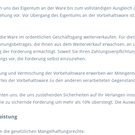
en uns das Eigentum an der Ware bis zum vollständigen Ausgleich 
ehung vor. Vor Übergang des Eigentums an der Vorbehaltsware is
die Ware im ordentlichen Geschäftsgang weiterverkaufen. Für diesen
nungsbetrages, die Ihnen aus dem Weiterverkauf erwachsen, an un
g der Forderung ermächtigt. Soweit Sie Ihren Zahlungsverpflich
ings vor, die Forderung selbst einzuziehen.
dung und Vermischung der Vorbehaltsware erwerben wir Miteigent
es der Vorbehaltsware zu den anderen verarbeiteten Gegenständ
chten uns, die uns zustehenden Sicherheiten auf Ihr Verlangen inso
die zu sichernde Forderung um mehr als 10% übersteigt. Die Auswa
eistung
n die gesetzlichen Mängelhaftungsrechte.