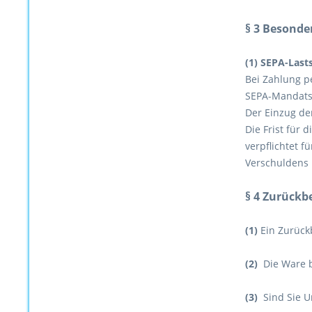
§ 3 Besonde
(1)
SEPA-Lastsc
Bei Zahlung p
SEPA-Mandats
Der Einzug der
Die Frist für 
verpflichtet f
Verschuldens 
§ 4 Zurückb
(1)
Ein Zurück
(2)
Die Ware bl
(3)
Sind Sie U