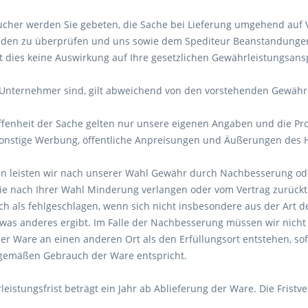
cher werden Sie gebeten, die Sache bei Lieferung umgehend auf Vo
äden zu überprüfen und uns sowie dem Spediteur Beanstandungen
at dies keine Auswirkung auf Ihre gesetzlichen Gewährleistungsan
 Unternehmer sind, gilt abweichend von den vorstehenden Gewähr
ffenheit der Sache gelten nur unsere eigenen Angaben und die Pro
sonstige Werbung, öffentliche Anpreisungen und Äußerungen des H
n leisten wir nach unserer Wahl Gewähr durch Nachbesserung ode
Sie nach Ihrer Wahl Minderung verlangen oder vom Vertrag zurückt
ch als fehlgeschlagen, wenn sich nicht insbesondere aus der Art 
as anderes ergibt. Im Falle der Nachbesserung müssen wir nicht 
er Ware an einen anderen Ort als den Erfüllungsort entstehen, so
emäßen Gebrauch der Ware entspricht.
eistungsfrist beträgt ein Jahr ab Ablieferung der Ware. Die Fristve