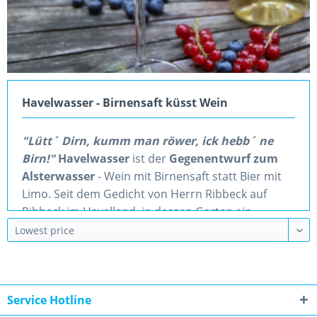
Havelwasser - Birnensaft küsst Wein
"Lütt´ Dirn, kumm man röwer, ick hebb´ ne
Birn!"
Havelwasser
ist der
Gegenentwurf zum
Alsterwasser
- Wein mit Birnensaft statt Bier mit
Limo.
Seit dem Gedicht von Herrn Ribbeck auf
Ribbeck im Havelland, in dessen Garten ein
Birnbaum stand, kann natürlich nur die Havel der
namensgebende Fluss sein.
Service Hotline