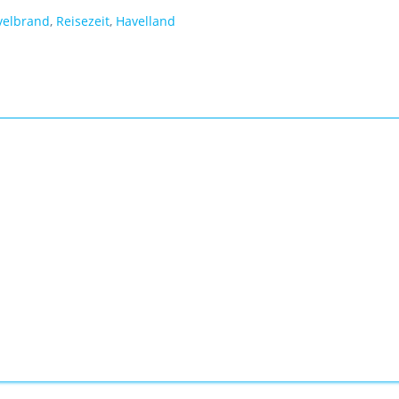
velbrand
,
Reisezeit
,
Havelland