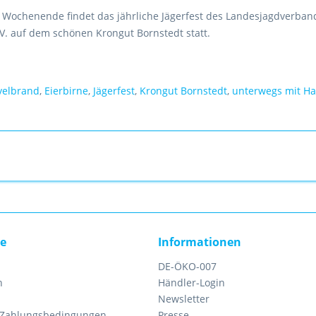
ochenende findet das jährliche Jägerfest des Landesjagdverban
V. auf dem schönen Krongut Bornstedt statt.
velbrand
,
Eierbirne
,
Jägerfest
,
Krongut Bornstedt
,
unterwegs mit Ha
ce
Informationen
DE-ÖKO-007
n
Händler-Login
Newsletter
 Zahlungsbedingungen
Presse