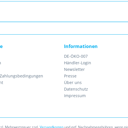
ce
Informationen
DE-ÖKO-007
n
Händler-Login
Newsletter
 Zahlungsbedingungen
Presse
ht
Über uns
Datenschutz
Impressum
etzl. Mehrwertsteuer zzgl.
Versandkosten
und ggf. Nachnahmegebühren, wenn nic