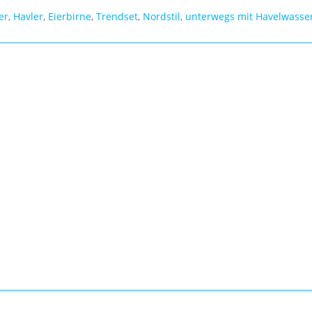
er
,
Havler
,
Eierbirne
,
Trendset
,
Nordstil
,
unterwegs mit Havelwasse