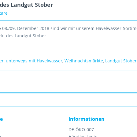
des Landgut Stober
tare
8./09. Dezember 2018 sind wir mit unserem Havelwasser-Sortim
kt des Landgut Stober.
er
,
unterwegs mit Havelwasser
,
Weihnachtsmärkte
,
Landgut Stober
ce
Informationen
DE-ÖKO-007
n
Händler-Login