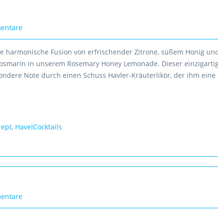
entare
ie harmonische Fusion von erfrischender Zitrone, süßem Honig un
smarin in unserem Rosemary Honey Lemonade. Dieser einzigartig
ondere Note durch einen Schuss Havler-Kräuterlikör, der ihm eine 
zept
,
HavelCocktails
entare