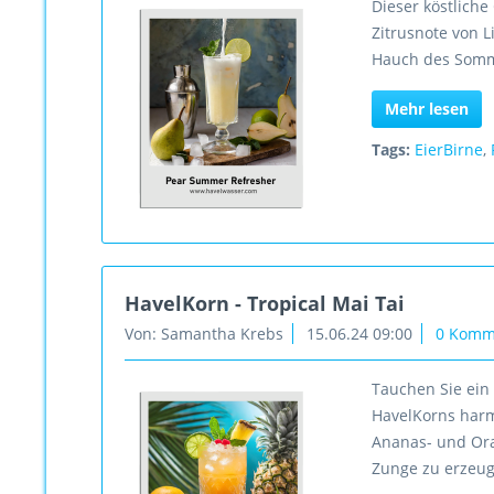
Dieser köstliche
Zitrusnote von 
Hauch des Sommer
Mehr lesen
Tags:
EierBirne
,
HavelKorn - Tropical Mai Tai
Von: Samantha Krebs
15.06.24 09:00
0 Komm
Tauchen Sie ein 
HavelKorns harm
Ananas- und Ora
Zunge zu erzeu