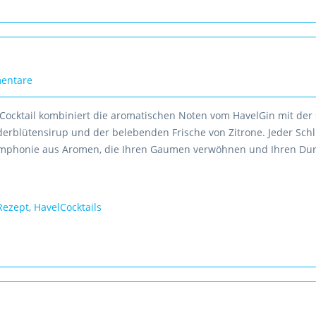
entare
 Cocktail kombiniert die aromatischen Noten vom HavelGin mit der 
erblütensirup und der belebenden Frische von Zitrone. Jeder Schlu
phonie aus Aromen, die Ihren Gaumen verwöhnen und Ihren Durst
Rezept
,
HavelCocktails