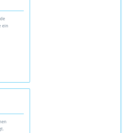
nde
e ein
chen
t.