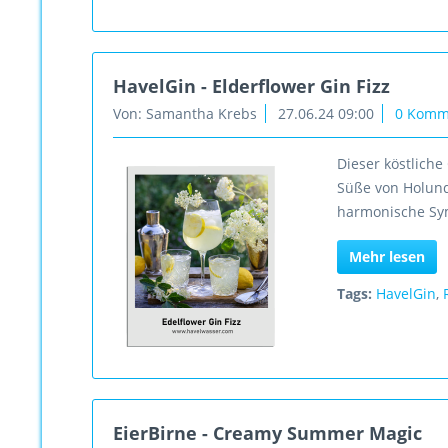
HavelGin - Elderflower Gin Fizz
Von: Samantha Krebs
27.06.24 09:00
0 Komm
Dieser köstliche
Süße von Holund
harmonische Sym
Mehr lesen
Tags:
HavelGin
,
EierBirne - Creamy Summer Magic