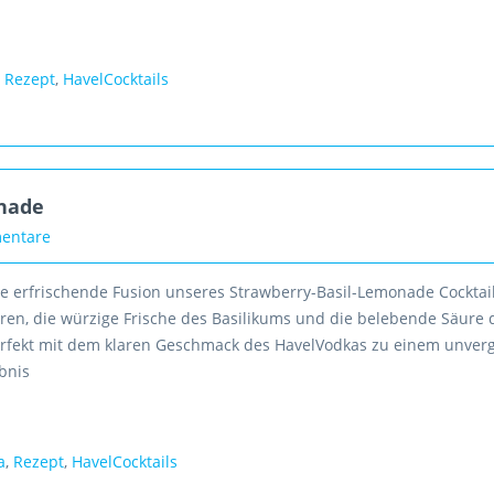
,
Rezept
,
HavelCocktails
onade
entare
ie erfrischende Fusion unseres Strawberry-Basil-Lemonade Cocktail
ren, die würzige Frische des Basilikums und die belebende Säure 
erfekt mit dem klaren Geschmack des HavelVodkas zu einem unver
bnis
a
,
Rezept
,
HavelCocktails