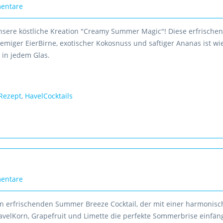
entare
nsere köstliche Kreation "Creamy Summer Magic"! Diese erfrische
miger EierBirne, exotischer Kokosnuss und saftiger Ananas ist wi
in jedem Glas.
Rezept
,
HavelCocktails
entare
n erfrischenden Summer Breeze Cocktail, der mit einer harmonis
velKorn, Grapefruit und Limette die perfekte Sommerbrise einfäng