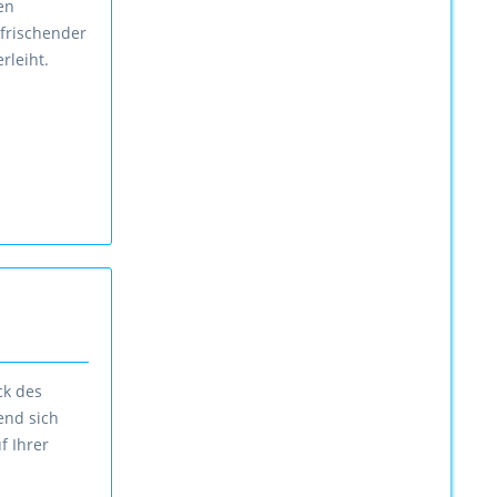
gen
rfrischender
rleiht.
ck des
end sich
f Ihrer