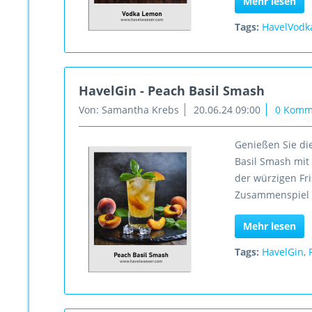
Mehr lesen
Tags:
HavelVodk
HavelGin - Peach Basil Smash
Von: Samantha Krebs
20.06.24 09:00
0 Komm
Genießen Sie di
Basil Smash mit 
der würzigen Fr
Zusammenspiel 
Mehr lesen
Tags:
HavelGin
,