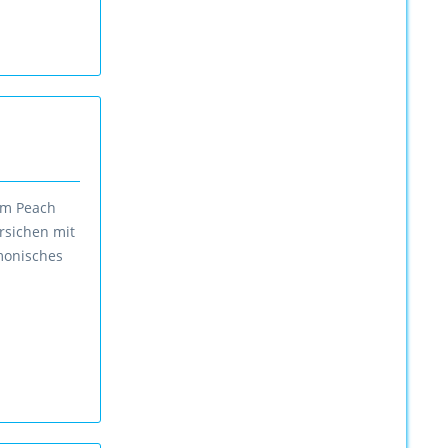
 im Peach
irsichen mit
monisches