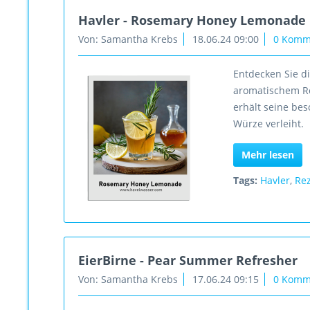
Havler - Rosemary Honey Lemonade
Von: Samantha Krebs
18.06.24 09:00
0 Komm
Entdecken Sie d
aromatischem Ro
erhält seine bes
Würze verleiht.
Mehr lesen
Tags:
Havler
,
Re
EierBirne - Pear Summer Refresher
Von: Samantha Krebs
17.06.24 09:15
0 Komm