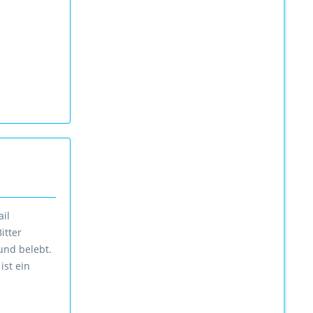
ail
itter
 und belebt.
ist ein