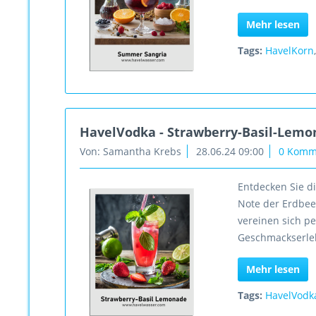
Mehr lesen
Tags:
HavelKorn
HavelVodka - Strawberry-Basil-Lem
Von: Samantha Krebs
28.06.24 09:00
0 Komm
Entdecken Sie d
Note der Erdbee
vereinen sich p
Geschmackserle
Mehr lesen
Tags:
HavelVodk