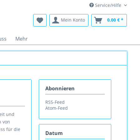
Service/Hilfe
Mein Konto
0,00 € *
uss
Mehr
Abonnieren
RSS-Feed
Atom-Feed
eit und
h von
ss für die
Datum