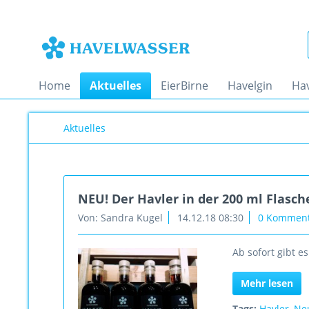
Home
Aktuelles
EierBirne
Havelgin
Ha
Aktuelles
NEU! Der Havler in der 200 ml Flasch
Von: Sandra Kugel
14.12.18 08:30
0 Kommen
Ab sofort gibt e
Mehr lesen
Tags:
Havler
,
Ne