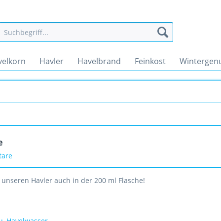
velkorn
Havler
Havelbrand
Feinkost
Wintergen
e
tare
s unseren Havler auch in der 200 ml Flasche!
u
,
Havelwasser