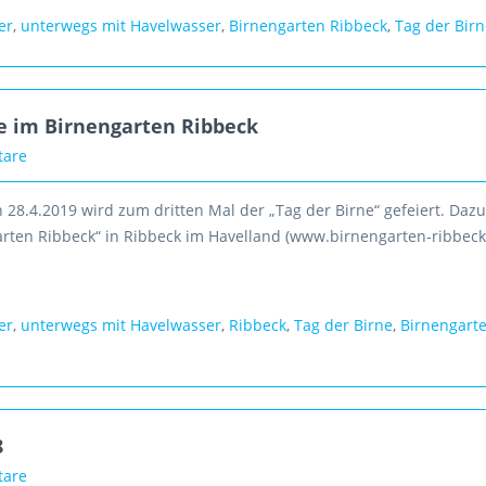
er
,
unterwegs mit Havelwasser
,
Birnengarten Ribbeck
,
Tag der Bir
ne im Birnengarten Ribbeck
tare
28.4.2019 wird zum dritten Mal der „Tag der Birne“ gefeiert. Dazu
arten Ribbeck“ in Ribbeck im Havelland (www.birnengarten-ribbeck.
er
,
unterwegs mit Havelwasser
,
Ribbeck
,
Tag der Birne
,
Birnengart
8
tare