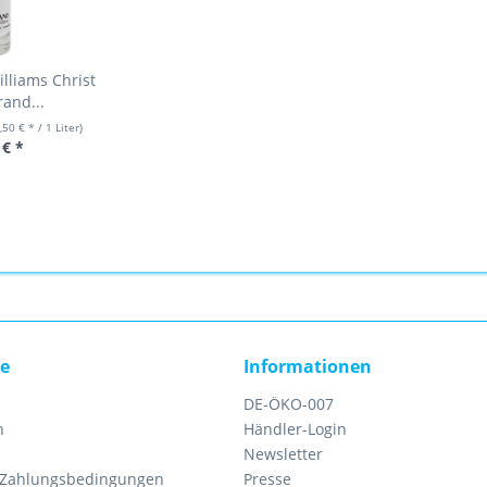
lliams Christ
and...
,50 € * / 1 Liter)
 € *
ce
Informationen
DE-ÖKO-007
n
Händler-Login
Newsletter
 Zahlungsbedingungen
Presse