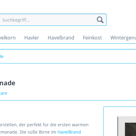
velkorn
Havler
Havelbrand
Feinkost
Wintergen
de
onade
are
rstellen, der perfekt für die ersten warmen
 Lemonade. Die süße Birne im
HavelBrand