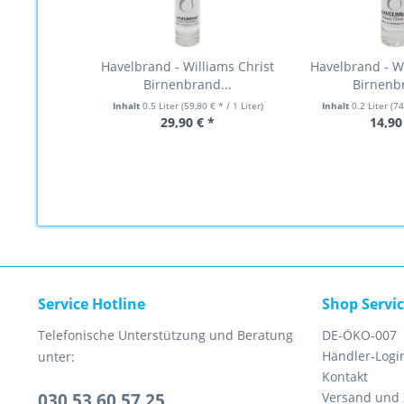
Havelbrand - Williams Christ
Havelbrand - Wi
Birnenbrand...
Birnenbr
Inhalt
0.5 Liter
(59,80 € * / 1 Liter)
Inhalt
0.2 Liter
(74
29,90 € *
14,90
Service Hotline
Shop Servi
Telefonische Unterstützung und Beratung
DE-ÖKO-007
Händler-Logi
unter:
Kontakt
030 53 60 57 25
Versand und