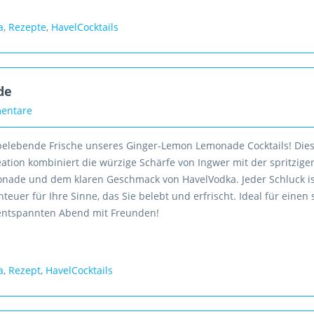
a
,
Rezepte
,
HavelCocktails
de
entare
 belebende Frische unseres Ginger-Lemon Lemonade Cocktails! Die
ation kombiniert die würzige Schärfe von Ingwer mit der spritzige
onade und dem klaren Geschmack von HavelVodka. Jeder Schluck is
teuer für Ihre Sinne, das Sie belebt und erfrischt. Ideal für einen
entspannten Abend mit Freunden!
a
,
Rezept
,
HavelCocktails