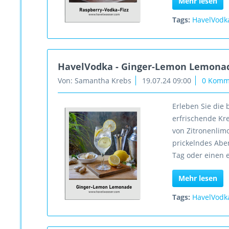
Mehr lesen
Tags:
HavelVodk
HavelVodka - Ginger-Lemon Lemona
Von: Samantha Krebs
19.07.24 09:00
0 Komm
Erleben Sie die
erfrischende Kre
von Zitronenlim
prickelndes Aben
Tag oder einen 
Mehr lesen
Tags:
HavelVodk