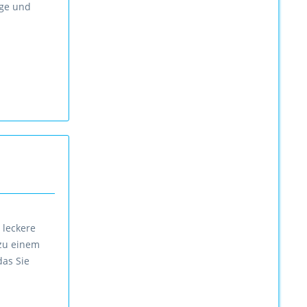
age und
 leckere
 zu einem
das Sie