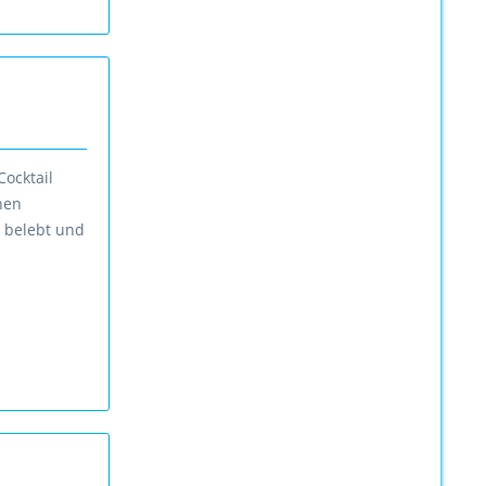
ocktail
hen
e belebt und