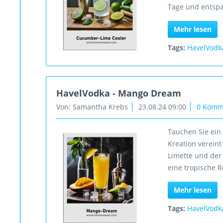
Tage und entspa
Mehr lesen
Tags:
HavelVodk
HavelVodka - Mango Dream
Von: Samantha Krebs
23.08.24 09:00
0 Komm
Tauchen Sie ein
Kreation vereint
Limette und der
eine tropische R
Mehr lesen
Tags:
HavelVodk