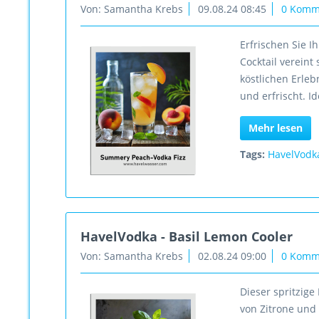
Von: Samantha Krebs
09.08.24 08:45
0 Komm
Erfrischen Sie 
Cocktail vereint
köstlichen Erleb
und erfrischt. 
Mehr lesen
Tags:
HavelVodk
HavelVodka - Basil Lemon Cooler
Von: Samantha Krebs
02.08.24 09:00
0 Komm
Dieser spritzige
von Zitrone und