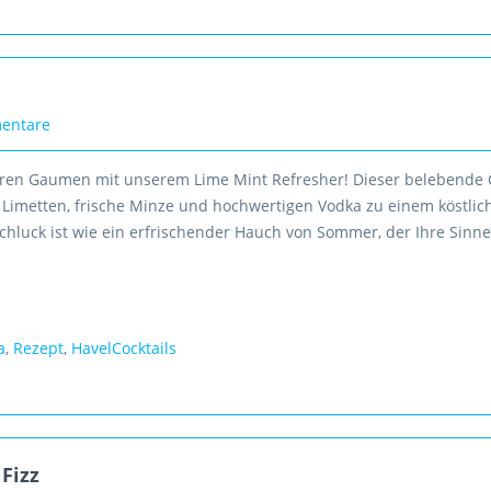
entare
Ihren Gaumen mit unserem Lime Mint Refresher! Dieser belebende C
e Limetten, frische Minze und hochwertigen Vodka zu einem köstlic
Schluck ist wie ein erfrischender Hauch von Sommer, der Ihre Sinn
a
,
Rezept
,
HavelCocktails
Fizz