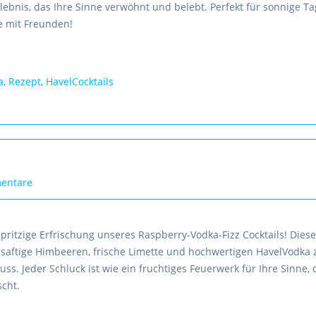
lebnis, das Ihre Sinne verwöhnt und belebt. Perfekt für sonnige T
e mit Freunden!
a
,
Rezept
,
HavelCocktails
entare
spritzige Erfrischung unseres Raspberry-Vodka-Fizz Cocktails! Diese
t saftige Himbeeren, frische Limette und hochwertigen HavelVodka
ss. Jeder Schluck ist wie ein fruchtiges Feuerwerk für Ihre Sinne, 
scht.