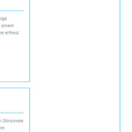
zige
zu einem
ne erfreut
n Zitrusnote
ein