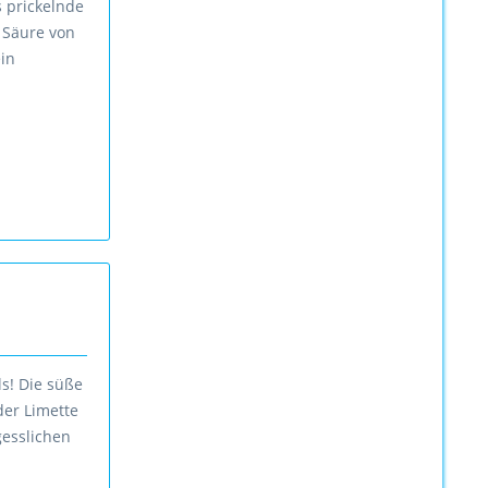
s prickelnde
 Säure von
ein
s! Die süße
der Limette
gesslichen