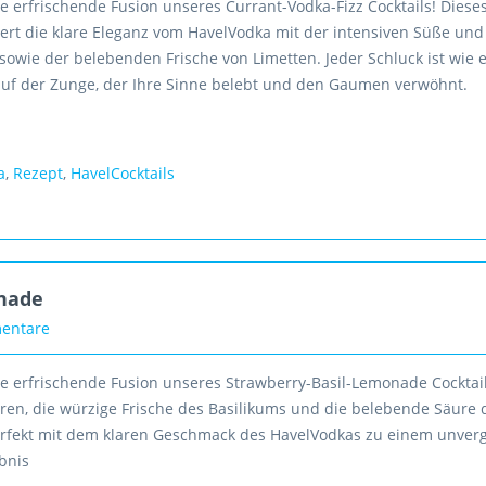
e erfrischende Fusion unseres Currant-Vodka-Fizz Cocktails! Diese
ert die klare Eleganz vom HavelVodka mit der intensiven Süße und
owie der belebenden Frische von Limetten. Jeder Schluck ist wie 
 auf der Zunge, der Ihre Sinne belebt und den Gaumen verwöhnt.
a
,
Rezept
,
HavelCocktails
onade
entare
ie erfrischende Fusion unseres Strawberry-Basil-Lemonade Cocktail
ren, die würzige Frische des Basilikums und die belebende Säure 
erfekt mit dem klaren Geschmack des HavelVodkas zu einem unver
bnis