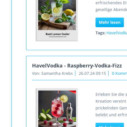
erfrischendes Er
gesellige Abend
Mehr lesen
Tags:
HavelVodk
HavelVodka - Raspberry-Vodka-Fizz
Von: Samantha Krebs
26.07.24 09:15
0 Komm
Erleben Sie die 
Kreation verein
prickelnden Genu
belebt und erfri