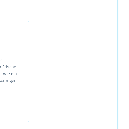
se
n Frische
t wie ein
 sonnigen