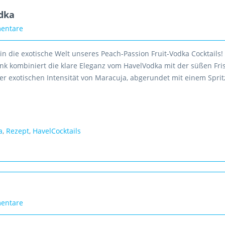
odka
entare
in die exotische Welt unseres Peach-Passion Fruit-Vodka Cocktails!
ink kombiniert die klare Eleganz vom HavelVodka mit der süßen Fri
er exotischen Intensität von Maracuja, abgerundet mit einem Sprit
a
,
Rezept
,
HavelCocktails
entare