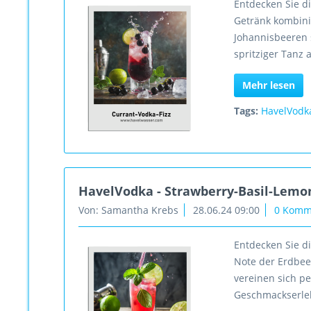
Entdecken Sie di
Getränk kombini
Johannisbeeren s
spritziger Tanz
Mehr lesen
Tags:
HavelVodk
HavelVodka - Strawberry-Basil-Lem
Von: Samantha Krebs
28.06.24 09:00
0 Komm
Entdecken Sie d
Note der Erdbee
vereinen sich p
Geschmackserle